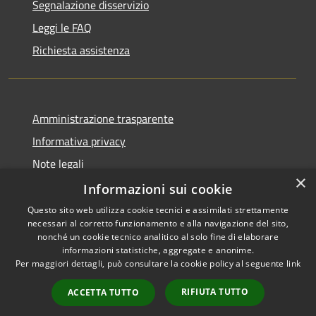
Segnalazione disservizio
Leggi le FAQ
Richiesta assistenza
Amministrazione trasparente
Informativa privacy
Note legali
×
Dichiarazione di accessibilità
Informazioni sui cookie
Questo sito web utilizza cookie tecnici e assimilati strettamente
necessari al corretto funzionamento e alla navigazione del sito,
nonché un cookie tecnico analitico al solo fine di elaborare
informazioni statistiche, aggregate e anonime.
RSS
Copyright © 2026 • Comune di
Per maggiori dettagli, può consultare la cookie policy al seguente
link
Accessibilità
Moscufo • Powered by
Privacy
Municipium
Accesso
•
RIFIUTA TUTTO
ACCETTA TUTTO
Cookie
redazione