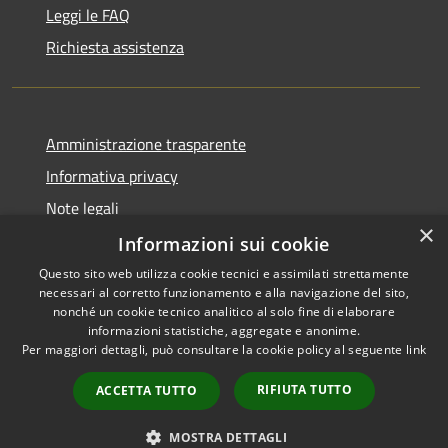
Leggi le FAQ
Richiesta assistenza
Amministrazione trasparente
Informativa privacy
Note legali
×
Dichiarazione di accessibilità
Informazioni sui cookie
Questo sito web utilizza cookie tecnici e assimilati strettamente
necessari al corretto funzionamento e alla navigazione del sito,
nonché un cookie tecnico analitico al solo fine di elaborare
informazioni statistiche, aggregate e anonime.
RSS
Copyright © 2026 • Comune di
Per maggiori dettagli, può consultare la cookie policy al seguente
link
Accessibilità
Moscufo • Powered by
Privacy
Municipium
Accesso
•
RIFIUTA TUTTO
ACCETTA TUTTO
Cookie
redazione
Mappa del sito
MOSTRA DETTAGLI