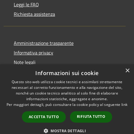
Leggi le FAQ
Richiesta assistenza
Amministrazione trasparente
Informativa privacy
Note legali
×
Dichiarazione di accessibilità
Informazioni sui cookie
Questo sito web utilizza cookie tecnici e assimilati strettamente
necessari al corretto funzionamento e alla navigazione del sito,
nonché un cookie tecnico analitico al solo fine di elaborare
informazioni statistiche, aggregate e anonime.
RSS
Copyright © 2026 • Comune di
Per maggiori dettagli, può consultare la cookie policy al seguente
link
Accessibilità
Moscufo • Powered by
Privacy
Municipium
Accesso
•
RIFIUTA TUTTO
ACCETTA TUTTO
Cookie
redazione
Mappa del sito
MOSTRA DETTAGLI