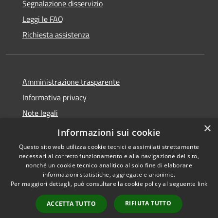
Segnalazione disservizio
Leggi le FAQ
Richiesta assistenza
Amministrazione trasparente
Informativa privacy
Note legali
×
Dichiarazione di accessibilità
Informazioni sui cookie
Questo sito web utilizza cookie tecnici e assimilati strettamente
necessari al corretto funzionamento e alla navigazione del sito,
nonché un cookie tecnico analitico al solo fine di elaborare
informazioni statistiche, aggregate e anonime.
RSS
Copyright © 2026 • Comune di
Per maggiori dettagli, può consultare la cookie policy al seguente
link
Accessibilità
Moscufo • Powered by
Privacy
Municipium
Accesso
•
RIFIUTA TUTTO
ACCETTA TUTTO
Cookie
redazione