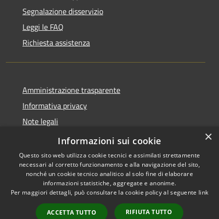
Segnalazione disservizio
Leggi le FAQ
Richiesta assistenza
Amministrazione trasparente
Informativa privacy
Note legali
×
Dichiarazione di accessibilità
Informazioni sui cookie
Questo sito web utilizza cookie tecnici e assimilati strettamente
necessari al corretto funzionamento e alla navigazione del sito,
nonché un cookie tecnico analitico al solo fine di elaborare
informazioni statistiche, aggregate e anonime.
RSS
Copyright © 2026 • Comune di
Per maggiori dettagli, può consultare la cookie policy al seguente
link
Accessibilità
Moscufo • Powered by
Privacy
Municipium
Accesso
•
RIFIUTA TUTTO
ACCETTA TUTTO