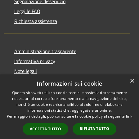
Segnalazione disservizio
Leggi le FAQ
Richiesta assistenza
Amministrazione trasparente
Informativa privacy
Note legali
×
Dichiarazione di accessibilità
Informazioni sui cookie
Questo sito web utilizza cookie tecnici e assimilati strettamente
necessari al corretto funzionamento e alla navigazione del sito,
nonché un cookie tecnico analitico al solo fine di elaborare
informazioni statistiche, aggregate e anonime.
RSS
Copyright © 2026 • Comune di
Per maggiori dettagli, può consultare la cookie policy al seguente
link
Accessibilità
Moscufo • Powered by
Privacy
Municipium
Accesso
•
RIFIUTA TUTTO
ACCETTA TUTTO
Cookie
redazione