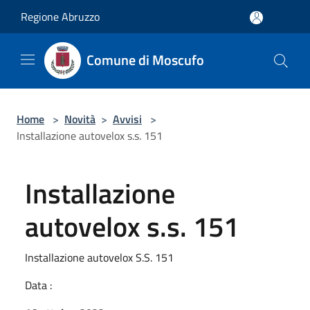
Salta al contenuto principale
Regione Abruzzo
Comune di Moscufo
Home
>
Novità
>
Avvisi
>
Installazione autovelox s.s. 151
Installazione
autovelox s.s. 151
Installazione autovelox S.S. 151
Data :