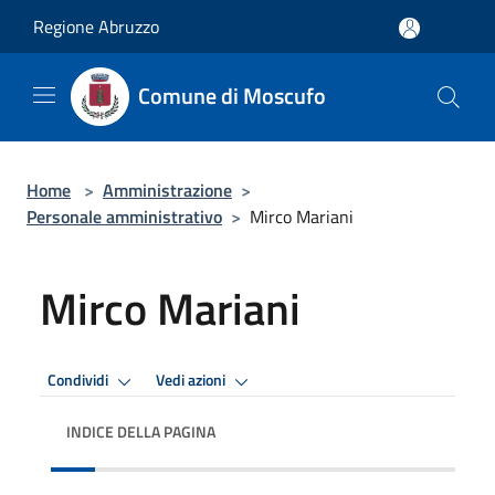
Salta al contenuto principale
Regione Abruzzo
Comune di Moscufo
Home
>
Amministrazione
>
Personale amministrativo
>
Mirco Mariani
Mirco Mariani
Condividi
Vedi azioni
INDICE DELLA PAGINA