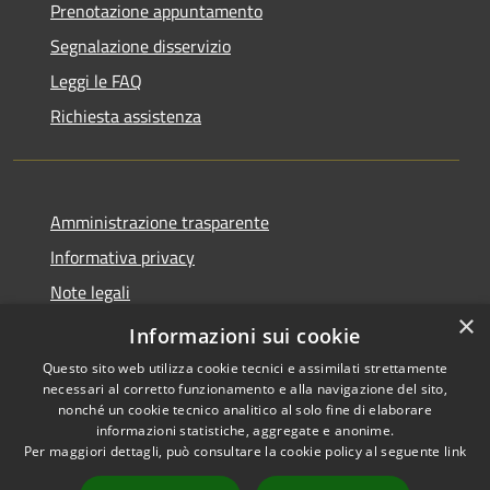
Prenotazione appuntamento
Segnalazione disservizio
Leggi le FAQ
Richiesta assistenza
Amministrazione trasparente
Informativa privacy
Note legali
×
Dichiarazione di accessibilità
Informazioni sui cookie
Questo sito web utilizza cookie tecnici e assimilati strettamente
necessari al corretto funzionamento e alla navigazione del sito,
nonché un cookie tecnico analitico al solo fine di elaborare
informazioni statistiche, aggregate e anonime.
RSS
Copyright © 2026 • Comune di
Per maggiori dettagli, può consultare la cookie policy al seguente
link
Accessibilità
Moscufo • Powered by
Privacy
Municipium
Accesso