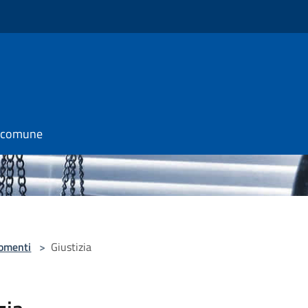
l comune
omenti
>
Giustizia