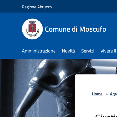
Salta al contenuto principale
Regione Abruzzo
Comune di Moscufo
Amministrazione
Novità
Servizi
Vivere i
Home
>
Arg