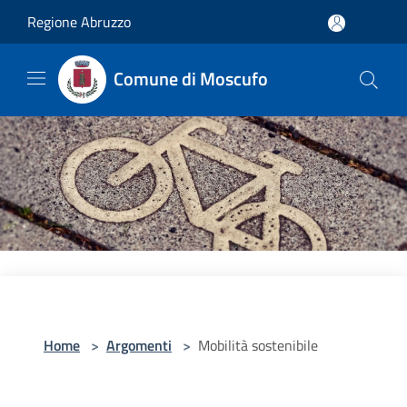
Salta al contenuto principale
Regione Abruzzo
Comune di Moscufo
Home
>
Argomenti
>
Mobilità sostenibile