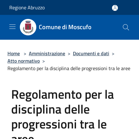
Salta al contenuto principale
Regione Abruzzo
Comune di Moscufo
Home
>
Amministrazione
>
Documenti e dati
>
Atto normativo
>
Regolamento per la disciplina delle progressioni tra le aree
Regolamento per la
disciplina delle
progressioni tra le
aree