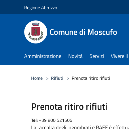
Salta al contenuto principale
Regione Abruzzo
Comune di Moscufo
Amministrazione
Novità
Servizi
Vivere i
Home
>
Rifiuti
>
Prenota ritiro rifiuti
Prenota ritiro rifiuti
Tel:
+39 800 521506
La raccolta degli ingombrati e RAEE è effettua