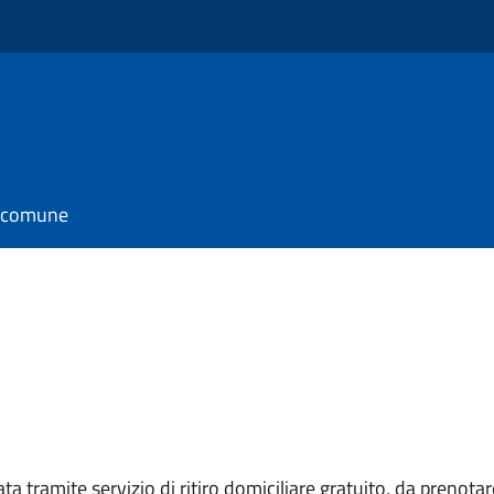
l comune
ta tramite servizio di ritiro domiciliare gratuito, da prenota