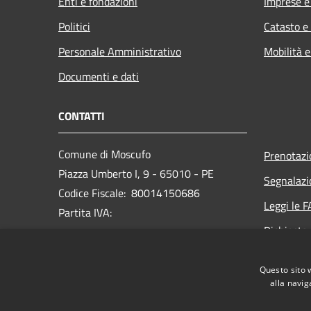
Enti e fondazioni
Imprese 
Politici
Catasto e
Personale Amministrativo
Mobilità e
Documenti e dati
CONTATTI
Comune di Moscufo
Prenotaz
Piazza Umberto I, 9 - 65010 - PE
Segnalazi
Codice Fiscale: 80014150686
Leggi le 
Partita IVA:
Richiesta
PEC:
protocollo@pec.comunedimoscufo.it
Questo sito 
Centralino Unico:
+ 39 085 979131
alla navig