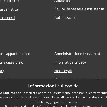
Ambiente
e Commercio
Salute, benessere e assistenza
 urbanistica
Autorizzazioni
 trasporti
ione appuntamento
Amministrazione trasparente
one disservizio
Informativa privacy
FAQ
Note legali
 assistenza
Dichiarazione di accessibilità
Informazioni sui cookie
web utilizza cookie tecnici e assimilati strettamente necessari al corretto fu
azione del sito, nonché un cookie tecnico analitico al solo fine di elaborare i
statistiche, aggregate e anonime.
Per maggiori dettagli, può consultare la cookie policy al seguente
link