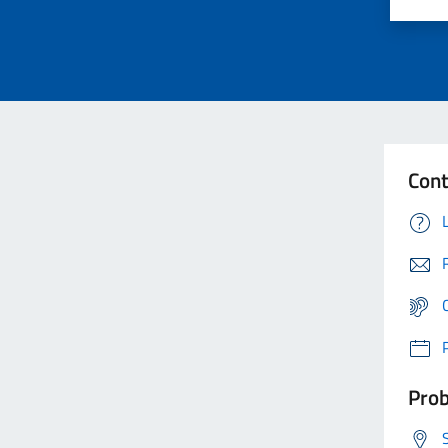
Cont
Prob